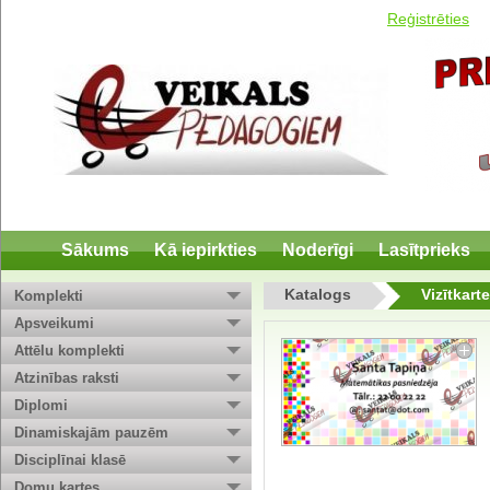
Reģistrēties
Sākums
Kā iepirkties
Noderīgi
Lasītprieks
Katalogs
Vizītkart
Komplekti
Apsveikumi
Attēlu komplekti
Atzinības raksti
Diplomi
Dinamiskajām pauzēm
Disciplīnai klasē
Domu kartes