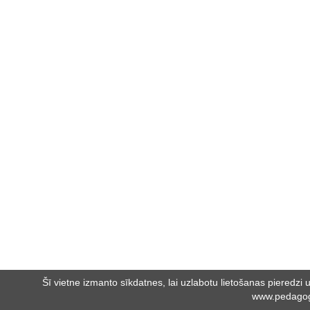
Šī vietne izmanto sīkdatnes, lai uzlabotu lietošanas pieredzi un
www.pedagog