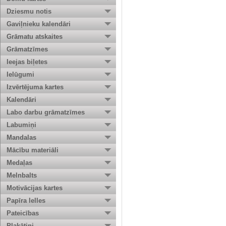
Dziesmu notis
Gaviļnieku kalendāri
Grāmatu atskaites
Grāmatzīmes
Ieejas biļetes
Ielūgumi
Izvērtējuma kartes
Kalendāri
Labo darbu grāmatzīmes
Labumiņi
Mandalas
Mācību materiāli
Medaļas
Melnbalts
Motivācijas kartes
Papīra lelles
Pateicības
Plakātiņi