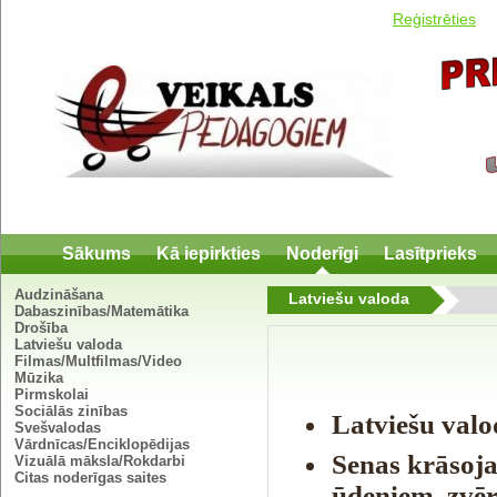
Reģistrēties
Sākums
Kā iepirkties
Noderīgi
Lasītprieks
Audzināšana
Latviešu valoda
Dabaszinības/Matemātika
Drošība
Latviešu valoda
Filmas/Multfilmas/Video
Mūzika
Pirmskolai
Sociālās zinības
Latviešu valo
Svešvalodas
Vārdnīcas/Enciklopēdijas
Senas krāsoj
Vizuālā māksla/Rokdarbi
Citas noderīgas saites
ūdeņiem, zvēr