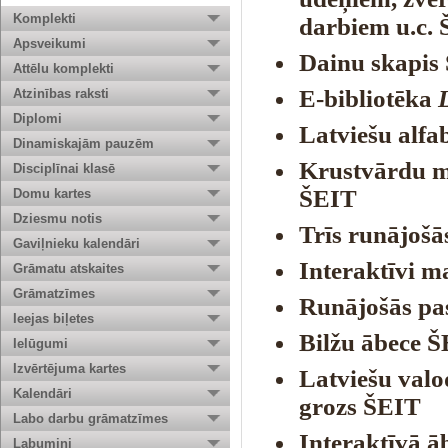
Komplekti
darbiem u.c.
Apsveikumi
Dainu skapis
Attēlu komplekti
E-bibliotēka
Atzinības raksti
Diplomi
Latviešu alfa
Dinamiskajām pauzēm
Krustvārdu 
Disciplīnai klasē
ŠEIT
Domu kartes
Dziesmu notis
Trīs runājoš
Gaviļnieku kalendāri
Interaktīvi m
Grāmatu atskaites
Grāmatzīmes
Runājošās p
Ieejas biļetes
Bilžu ābece
Š
Ielūgumi
Izvērtējuma kartes
Latviešu valo
Kalendāri
grozs
ŠEIT
Labo darbu grāmatzīmes
Interaktīvā ā
Labumiņi