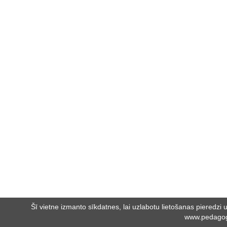
Šī vietne izmanto sīkdatnes, lai uzlabotu lietošanas pieredzi un
www.pedagog