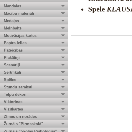
Mandalas
Spēle
KLAUS
Mācību materiāli
Medaļas
Melnbalts
Motivācijas kartes
Papīra lelles
Pateicības
Plakātiņi
Scenāriji
Sertifikāti
Spēles
Stundu saraksti
Telpu dekori
Viktorīnas
Vizītkartes
Zīmes un norādes
Žurnāls "Pirmsskolā"
Žurnāls "Skolas Psiholoģija"